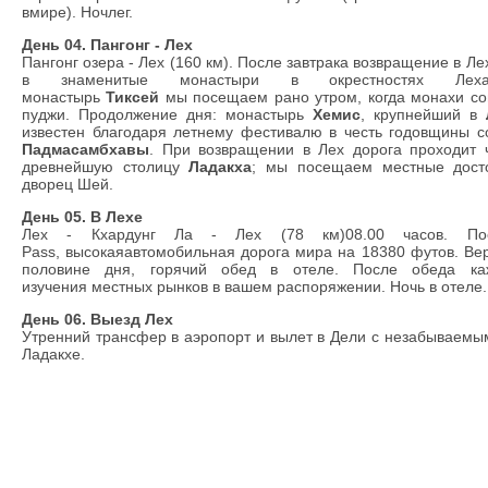
в
мире).
Ночлег
.
День 04. Пангонг - Лех
Пангонг
озера
- Лех
(160
км)
. После завтрака возвращение в Лех
в знаменитые монастыри в окрестностях Леха.
монастырь
Тиксей
мы посещаем рано утром, когда монахи с
пуджи. Продолжение дня: монастырь
Хемис
, крупнейший в
известен благодаря летнему фестивалю в честь годовщины 
Падмасамбхавы
. При возвращении в Лех дорога проходит
древнейшую столицу
Ладакха
; мы посещаем местные дост
дворец Шей.
День 05. В Лехе
Лех
-
Кхардунг Ла - Лех
(78
км
)08.00
часов.
По
Pass,
высокая
автомобильная
дорога
мира на
18380
футов.
Ве
половине дня
,
горячий обед
в отеле.
После
обеда
к
изучения
местных рынков
в вашем распоряжении.
Ночь в
отеле.
День 06. Выезд Лех
Утренний трансфер в аэропорт и вылет в Дели с незабываем
Ладакхе.