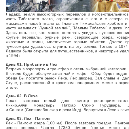
Ладакх
, земля высокогорных перевалов и йогов-отшельников
часть Тибетского плато, ограниченная с юга и с севера 
массивами нашей планеты, Главным Гималайским хребтом и 
часто называют "Лунной землей", "Малым Тибетом" и даже "п
Здесь есть все, что может пожелать увидеть путешественни
крутые перевалы, бурные реки, сверкающие озера, ковар
животные и птицы, мистические горные обители. Долгое 
чужеземцам удавалось ступить на эту землю. Только в 1974 
Ладакха была открыта для путешественников, а некоторые удал
в 1994 г.
День 01. Прибытие в Лех
Встреча в аэропорту и трансфер в отель выбранной категории.
В отеле будет обслуживатся чай и кофе.
Обед
будет подан
обеда
Вы
посетите
рынок Леха
,
Лех
дворец,
Зал славы и
дале
Ступе, расположенной в красивом панорамном месте в окре
отеле
.
День 02. В Лехе
После завтрака
целый день осмотр достопримечатель
Ликир
,
Алчи
монастырь,
Патхар
Сахиб
Гурудвара
,
и
Сангам
(
Слияние
Занскар
и
реки Инд
).
Вернуться к
Лехе
к вече
День 03. Лех - Пангонг
Лех
-
Пангонг
озера
(160
км
). После
завтрака поездка
Пангон
через
перевал
Чангла
17350
футов (
третье место
ав