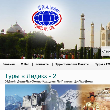
|
|
|
|
Главная
О Нас
Контакты
Туристические Пакеты
Туры в Г
Туры в Ладакх - 2
06Дней: Дели-Лех-Хемис-Кхардунг Ла-Пангонг Цо-Лех-Дели